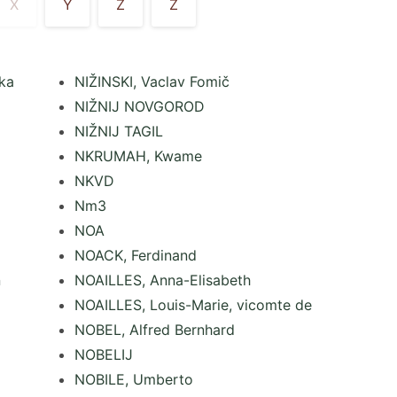
X
Y
Z
Ž
ka
NIŽINSKI, Vaclav Fomič
NIŽNIJ NOVGOROD
NIŽNIJ TAGIL
NKRUMAH, Kwame
NKVD
Nm3
NOA
NOACK, Ferdinand
n
NOAILLES, Anna-Elisabeth
NOAILLES, Louis-Marie, vicomte de
NOBEL, Alfred Bernhard
NOBELIJ
NOBILE, Umberto