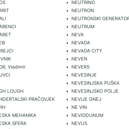
OS
NEUTRINO
ARIT
NEUTRON
ALI
NEUTRONSKI GENERATO
ARENCI
NEUTRUM
ARET
NEVA
EB
NEVADA
IREJCI
NEVADA CITY
IVNIK
NEVEN
R, Vladimir
NEVERS
UVCI
NEVESINJE
NEVESINJSKA PUŠKA
GH LOUGH
NEVESINJSKO POLJE
NDERTALSKI PRAČOVJEK
NEVIJE GNEJ
RH
NE VIN
ESKA MEHANIKA
NEVIODUNUM
ESKA SFERA
NEVUS