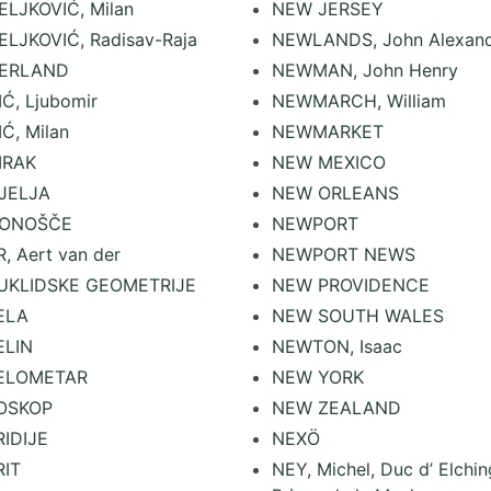
LJKOVIĆ, Milan
NEW JERSEY
LJKOVIĆ, Radisav-Raja
NEWLANDS, John Alexand
ERLAND
NEWMAN, John Henry
Ć, Ljubomir
NEWMARCH, William
Ć, Milan
NEWMARKET
IRAK
NEW MEXICO
JELJA
NEW ORLEANS
ONOŠČE
NEWPORT
, Aert van der
NEWPORT NEWS
UKLIDSKE GEOMETRIJE
NEW PROVIDENCE
ELA
NEW SOUTH WALES
ELIN
NEWTON, Isaac
ELOMETAR
NEW YORK
OSKOP
NEW ZEALAND
IDIJE
NEXÖ
RIT
NEY, Michel, Duc d’ Elchin