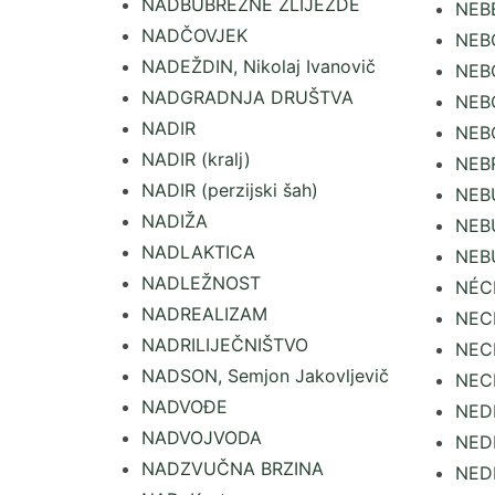
NADBUBREŽNE ŽLIJEZDE
NEBE
NADČOVJEK
NEB
NADEŽDIN, Nikolaj Ivanovič
NEBO
NADGRADNJA DRUŠTVA
NEBO
NADIR
NEB
NADIR (kralj)
NEB
NADIR (perzijski šah)
NEB
NADIŽA
NEB
NADLAKTICA
NEBU
NADLEŽNOST
NÉC
NADREALIZAM
NEC
NADRILIJEČNIŠTVO
NEC
NADSON, Semjon Jakovljevič
NEC
NADVOĐE
NEDB
NADVOJVODA
NED
NADZVUČNA BRZINA
NED