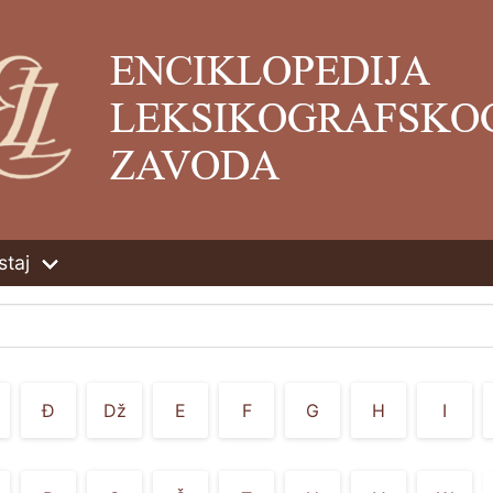
staj
Đ
Dž
E
F
G
H
I