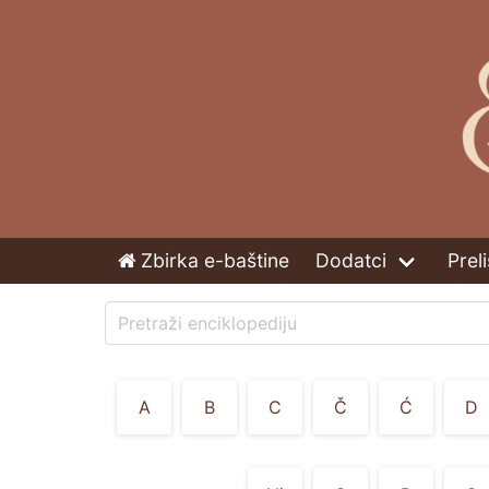
Zbirka e-baštine
Dodatci
Preli
A
B
C
Č
Ć
D