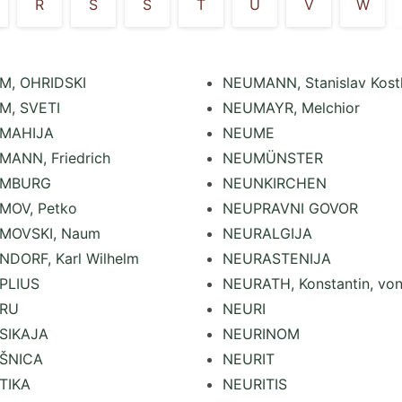
R
S
Š
T
U
V
W
M, OHRIDSKI
NEUMANN, Stanislav Kost
M, SVETI
NEUMAYR, Melchior
MAHIJA
NEUME
ANN, Friedrich
NEUMÜNSTER
MBURG
NEUNKIRCHEN
MOV, Petko
NEUPRAVNI GOVOR
MOVSKI, Naum
NEURALGIJA
DORF, Karl Wilhelm
NEURASTENIJA
PLIUS
NEURATH, Konstantin, vo
RU
NEURI
SIKAJA
NEURINOM
ŠNICA
NEURIT
TIKA
NEURITIS