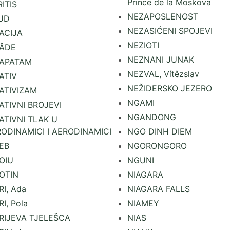
Prince de la Moskova
ITIS
NEZAPOSLENOST
UD
NEZASIĆENI SPOJEVI
ACIJA
NEZIOTI
ÂDE
NEZNANI JUNAK
APATAM
NEZVAL, Vítězslav
ATIV
NEŽIDERSKO JEZERO
ATIVIZAM
NGAMI
ATIVNI BROJEVI
NGANDONG
ATIVNI TLAK U
RODINAMICI I AERODINAMICI
NGO DINH DIEM
EB
NGORONGORO
OIU
NGUNI
OTIN
NIAGARA
I, Ada
NIAGARA FALLS
I, Pola
NIAMEY
RIJEVA TJELEŠCA
NIAS