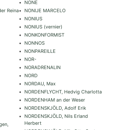
NONE
er Reina
NONIJE MARCELO
NONIUS
NONIUS (vernier)
NONKONFORMIST
NONNOS
NONPAREILLE
NOR-
NORADRENALIN
NORD
NORDAU, Max
NORDENFLYCHT, Hedvig Charlotta
NORDENHAM an der Weser
NORDENSKJÖLD, Adolf Erik
NORDENSKJÖLD, Nils Erland
Herbert
gen,