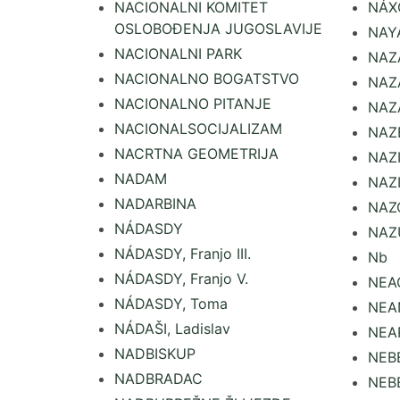
NACIONALNI KOMITET
NÁX
OSLOBOĐENJA JUGOSLAVIJE
NAY
NACIONALNI PARK
NAZ
NACIONALNO BOGATSTVO
NAZ
NACIONALNO PITANJE
NAZ
NACIONALSOCIJALIZAM
NAZ
NACRTNA GEOMETRIJA
NAZ
NADAM
NAZ
NADARBINA
NAZO
NÁDASDY
NAZ
NÁDASDY, Franjo III.
Nb
NÁDASDY, Franjo V.
NEA
NÁDASDY, Toma
NEA
NÁDAŠI, Ladislav
NEA
NADBISKUP
NEB
NADBRADAC
NEB