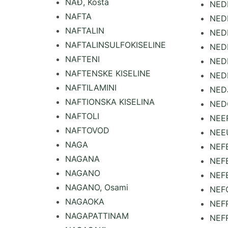
NAĐ, Kosta
NEDE
NAFTA
NEDE
NAFTALIN
NED
NAFTALINSULFOKISELINE
NEDI
NAFTENI
NEDI
NAFTENSKE KISELINE
NED
NAFTILAMINI
NED
NAFTIONSKA KISELINA
NED
NAFTOLI
NEER
NAFTOVOD
NEE
NAGA
NEF
NAGANA
NEF
NAGANO
NEF
NAGANO, Osami
NEF
NAGAOKA
NEFR
NAGAPATTINAM
NEF