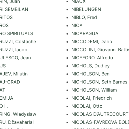
IN, Juan
NIAUX
RI SEMBILAN
NIBELUNGEN
RITOS
NIBLO, Fred
ROS
NICA
RO SPIRITUALS
NICARAGUA
UZZI, Costache
NICCODEMI, Dario
UZZI, Iacob
NICCOLINI, Giovanni Batti
ULESCO, Jean
NICEFORO, Alfredo
US
NICHOLS, Dudley
JEV, Milutin
NICHOLSON, Ben
AJ-GRAD
NICHOLSON, Seth Barnes
AT
NICHOLSON, William
EMIJA
NICOLAI, Friedrich
 II.
NICOLAI, Otto
ING, Władysław
NICOLAS D’AUTRECOURT
U, Džavaharlal
NICOLAS-FAVREOVA BOL