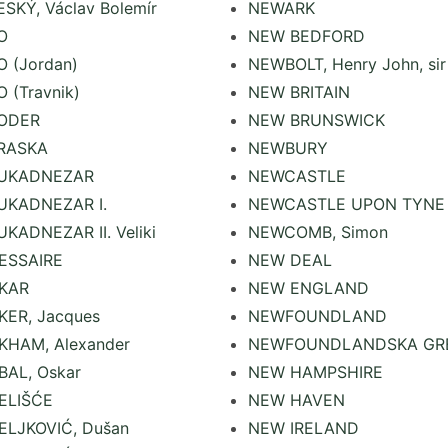
SKÝ, Václav Bolemír
NEWARK
O
NEW BEDFORD
 (Jordan)
NEWBOLT, Henry John, sir
 (Travnik)
NEW BRITAIN
ODER
NEW BRUNSWICK
RASKA
NEWBURY
UKADNEZAR
NEWCASTLE
UKADNEZAR I.
NEWCASTLE UPON TYNE
KADNEZAR II. Veliki
NEWCOMB, Simon
ESSAIRE
NEW DEAL
KAR
NEW ENGLAND
KER, Jacques
NEWFOUNDLAND
KHAM, Alexander
NEWFOUNDLANDSKA GR
AL, Oskar
NEW HAMPSHIRE
ELIŠĆE
NEW HAVEN
ELJKOVIĆ, Dušan
NEW IRELAND