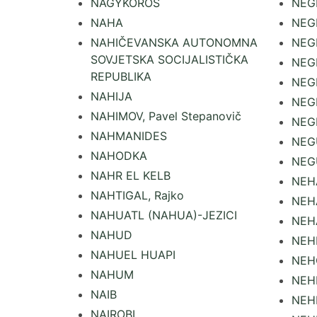
NAGYKÖRÖS
NEGR
NAHA
NEG
NAHIČEVANSKA AUTONOMNA
NEG
SOVJETSKA SOCIJALISTIČKA
NEG
REPUBLIKA
NEG
NAHIJA
NEGR
NAHIMOV, Pavel Stepanovič
NEGR
NAHMANIDES
NEG
NAHODKA
NEG
NAHR EL KELB
NEHA
NAHTIGAL, Rajko
NEH
NAHUATL (NAHUA)-JEZICI
NEH
NAHUD
NEH
NAHUEL HUAPI
NEHO
NAHUM
NEHR
NAIB
NEHR
NAIROBI