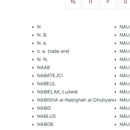
Nj
O
P
Q
N
NAU
N. B.
NAU
N. e.
NAU
n. e. (naše ere)
NAUM
N. N.
NAU
NAAB
NAU
NABATEJCI
NAU
NABEUL
NAUN
NABIELAK, Ludwik
NAU
NABIGHA al-Nabighah al-Dhubyani
NAU
NABIS
NAU
NABLUS
NAU
NABOB
NAU