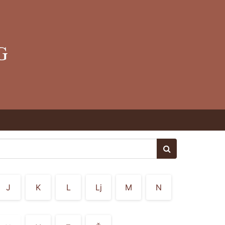
J
K
L
Lj
M
N