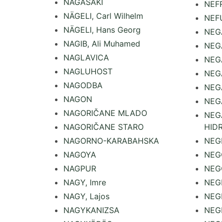
NAGASAKI
NEFR
NÄGELI, Carl Wilhelm
NEF
NÄGELI, Hans Georg
NEG
NAGIB, Ali Muhamed
NEG
NAGLAVICA
NEG
NAGLUHOST
NEG
NAGODBA
NEG
NAGON
NEG
NAGORIČANE MLADO
NEG
NAGORIČANE STARO
HID
NAGORNO-KARABAHSKA
NEG
NAGOYA
NEG
NAGPUR
NEG
NAGY, Imre
NEGR
NAGY, Lajos
NEGR
NAGYKANIZSA
NEG