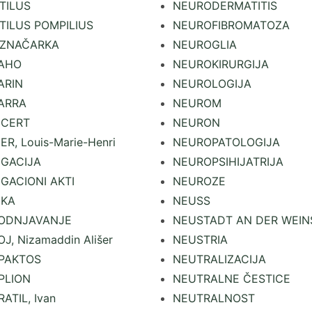
TILUS
NEURODERMATITIS
TILUS POMPILIUS
NEUROFIBROMATOZA
ZNAČARKA
NEUROGLIA
AHO
NEUROKIRURGIJA
ARIN
NEUROLOGIJA
ARRA
NEUROM
ICERT
NEURON
ER, Louis-Marie-Henri
NEUROPATOLOGIJA
IGACIJA
NEUROPSIHIJATRIJA
GACIONI AKTI
NEUROZE
IKA
NEUSS
ODNJAVANJE
NEUSTADT AN DER WEIN
J, Nizamaddin Ališer
NEUSTRIA
PAKTOS
NEUTRALIZACIJA
PLION
NEUTRALNE ČESTICE
ATIL, Ivan
NEUTRALNOST